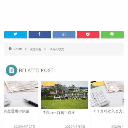
HOME
収支報告
８月の収支
RELATED POST
報告
一口馬主
収支報告
月 資産運用の損益
１１月時収入と支出
7月の一口馬主収支
2020年9月27日
2020年9月9日
2020年11